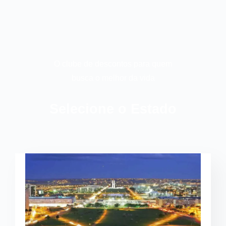
O clube de descontos para quem
busca o melhor da vida
Selecione o Estado