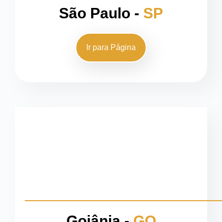
São Paulo -
SP
Ir para Página
Goiânia -
GO