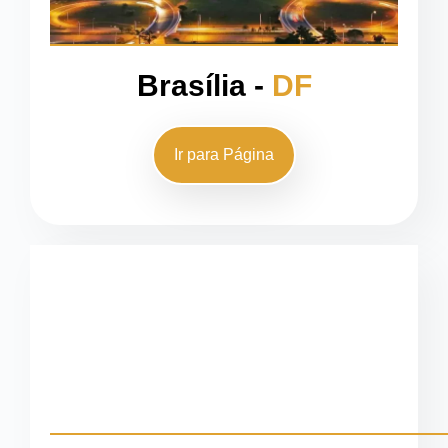
Brasília -
DF
Ir para Página